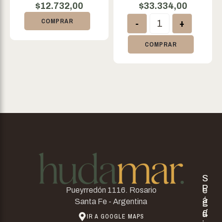
MELENA DE LEON X
$
12.732,00
$
33.334,00
50GR
-
+
COMPRAR
COMPRAR
S
P
e
Pueyrredón 1116. Rosario
á
g
Santa Fe - Argentina
g
u
IR A GOOGLE MAPS