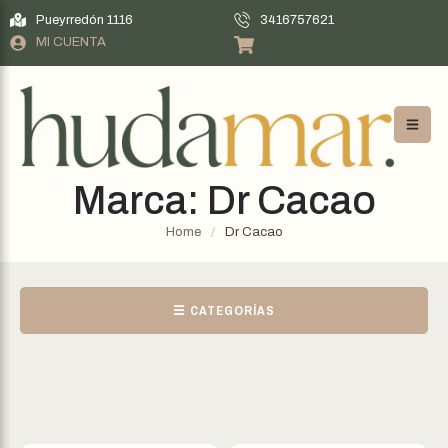
Pueyrredón 1116
3416757621
MI CUENTA
Marca:
Dr Cacao
Home
/
Dr Cacao
☰ CATEGORÍAS