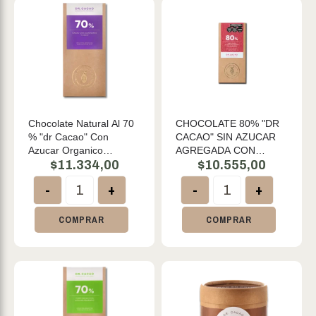
Chocolate Natural Al 70
CHOCOLATE 80% "DR
% "dr Cacao" Con
CACAO" SIN AZUCAR
Azucar Organico
AGREGADA CON
Almendras Y Coco X 80
$
11.334,00
ALMENDRAS X 50GR
$
10.555,00
Gr
-
+
-
+
COMPRAR
COMPRAR