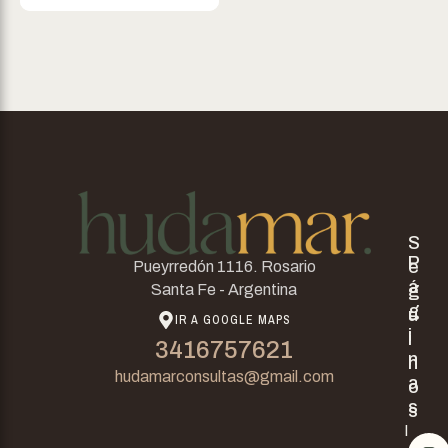
S
P
e
Pueyrredón 1116. Rosario
á
g
Santa Fe - Argentina
g
u
IR A GOOGLE MAPS
i
i
3416757621
n
n
hudamarconsultas@gmail.com
a
o
s
s
I