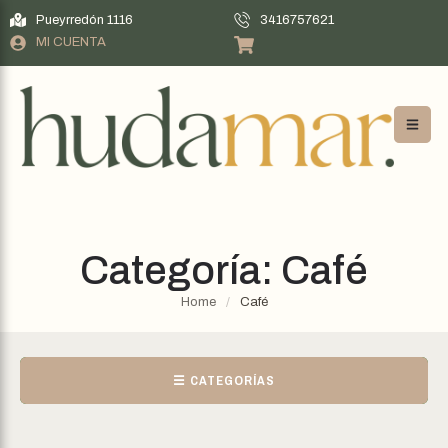
Pueyrredón 1116
3416757621
MI CUENTA
Categoría:
Café
Home
/
Café
☰ CATEGORÍAS