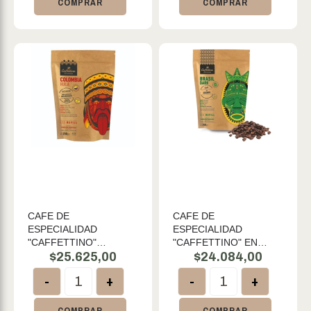
COMPRAR
COMPRAR
CAFE DE
CAFE DE
ESPECIALIDAD
ESPECIALIDAD
"CAFFETTINO"
"CAFFETTINO" EN
COLOMBIA HUILA X
$
25.625,00
GRANOS BRASIL DARK
$
24.084,00
250GR
X 250 GR
-
+
-
+
COMPRAR
COMPRAR