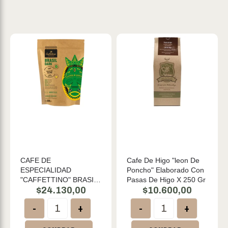
CAFE DE
Cafe De Higo "leon De
ESPECIALIDAD
Poncho" Elaborado Con
"CAFFETTINO" BRASIL
Pasas De Higo X 250 Gr
DARK X 250GR
$
24.130,00
$
10.600,00
-
+
-
+