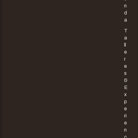
n
d
a
T
a
ll
e
r
e
s
&
E
x
p
e
ri
e
n
c