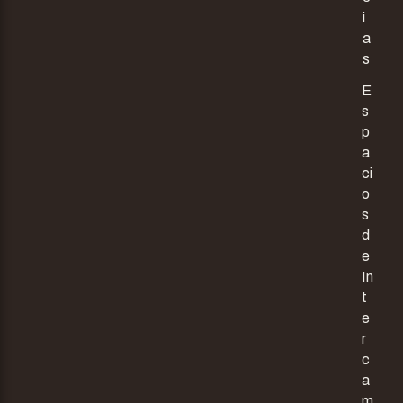
i
a
s
E
s
p
a
ci
o
s
d
e
In
t
e
r
c
a
m