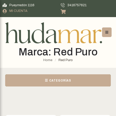
Pueyrredón 1116
3416757621
MI CUENTA
Marca:
Red Puro
Home
/
Red Puro
☰ CATEGORÍAS