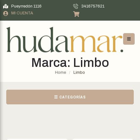
Pueyrredón 1116
3416757621
MI CUENTA
Marca:
Limbo
Home
/
Limbo
☰ CATEGORÍAS