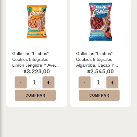
Galletitas "Limbus"
Galletitas "Limbus"
Cookies Integrales
Cookies Integrales
Limon Jengibre Y Avena
Algarroba, Cacao Y
X 150grs
$
3.223,00
Coco X 160g
$
2.545,00
-
+
-
+
COMPRAR
COMPRAR