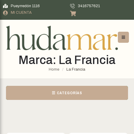
Pueyrredón 1116
3416757621
MI CUENTA
Marca:
La Francia
Home
/
La Francia
☰ CATEGORÍAS