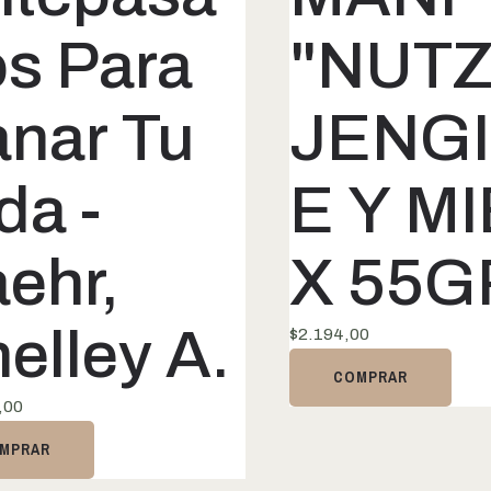
s Para
"NUTZ
nar Tu
JENG
da -
E Y M
ehr,
X 55G
elley A.
$
2.194,00
COMPRAR
,00
MPRAR