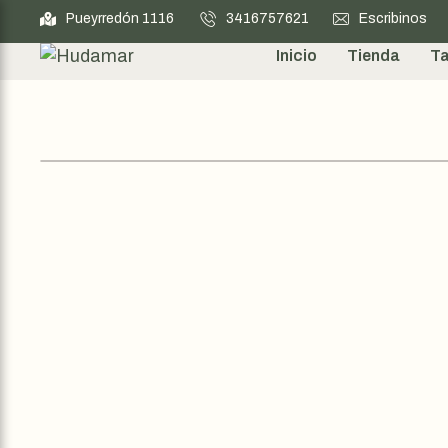
Pueyrredón 1116
3416757621
Escribinos
Inicio
Tienda
Ta