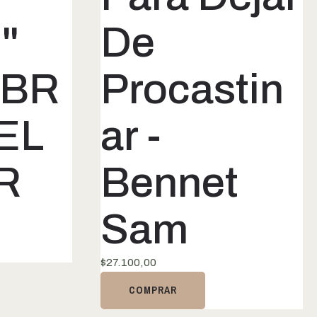
"
De
IBR
Procastin
IEL
ar -
R
Bennet
Sam
$
27.100,00
COMPRAR