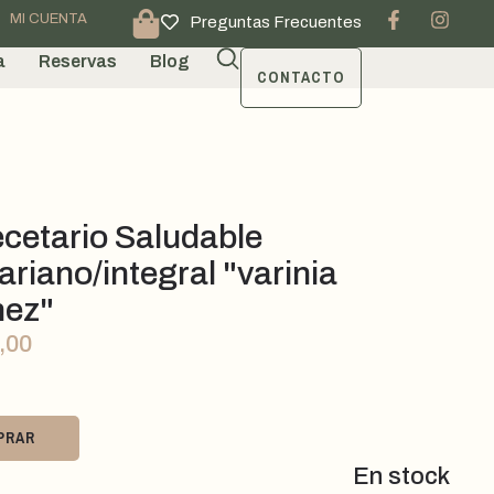
MI CUENTA
Preguntas Frecuentes
a
Reservas
Blog
CONTACTO
ecetario Saludable
riano/integral "varinia
hez"
,00
PRAR
En stock