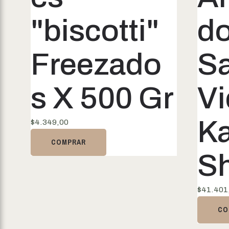
"biscotti"
do
Freezado
Sa
s X 500 Gr
Vi
Ka
$
4.349,00
COMPRAR
Sh
$
41.401
CO