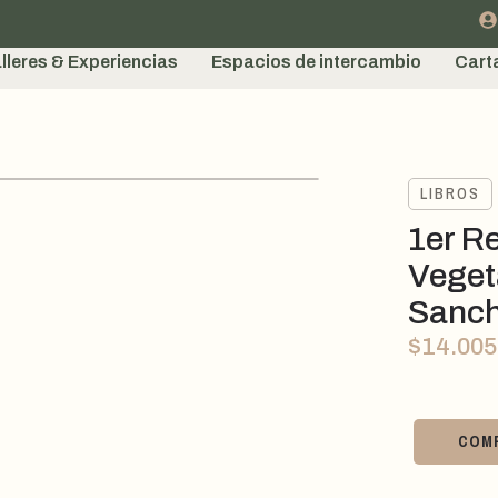
lleres & Experiencias
Espacios de intercambio
Cart
LIBROS
1er R
Vegeta
Sanc
$
14.005
COM