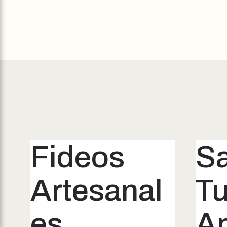
Fideos
S
Artesanal
T
es
A