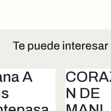
Te puede interesar
ana A
CORA
us
N DE
ntepasa
MANI