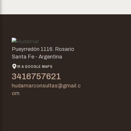
Pueyrredón 1116. Rosario
Santa Fe - Argentina
IR A GOOGLE MAPS
3416757621
hudamarconsultas@gmail.c
om