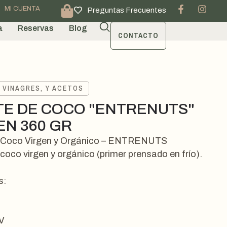
MI CUENTA
Preguntas Frecuentes
a
Reservas
Blog
CONTACTO
 VINAGRES, Y ACETOS
TE DE COCO "ENTRENUTS"
EN 360 GR
e Coco Virgen y Orgánico – ENTRENUTS
 coco virgen y orgánico (primer prensado en frío).
s:
V