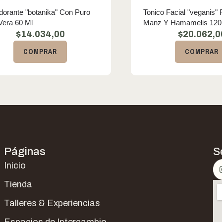
orante "botanika" Con Puro
Tonico Facial "veganis"
Vera 60 Ml
Manz Y Hamamelis 120
$
14.034,00
$
20.062,0
COMPRAR
COMPRAR
Páginas
S
Inicio
Tienda
Talleres & Experiencias