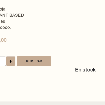
oja
ANT BASED
tes:
 coco.
,00
+
COMPRAR
En stock