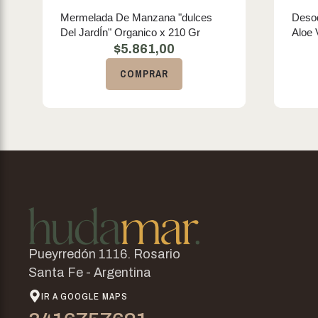
Mermelada De Manzana "dulces
Desod
Del JardÍn" Organico x 210 Gr
Aloe 
$
5.861,00
COMPRAR
Pueyrredón 1116. Rosario
Santa Fe - Argentina
IR A GOOGLE MAPS