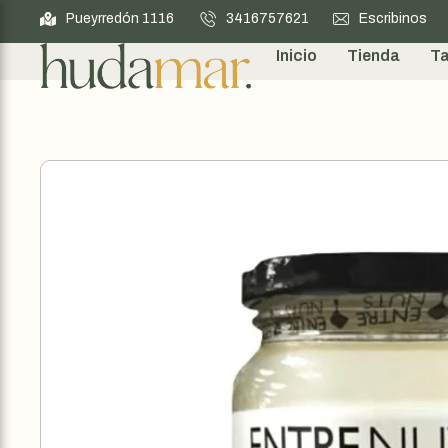
Pueyrredón 1116
3416757621
Escribinos
Inicio
Tienda
Ta