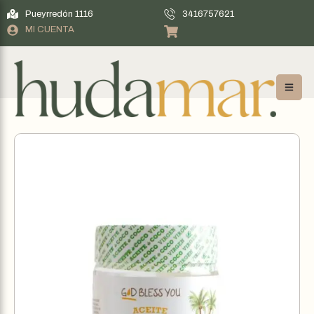
Pueyrredón 1116
3416757621
MI CUENTA