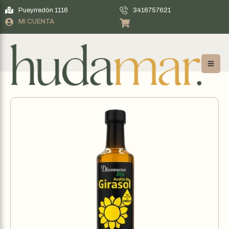
Pueyrredón 1116
3416757621
MI CUENTA