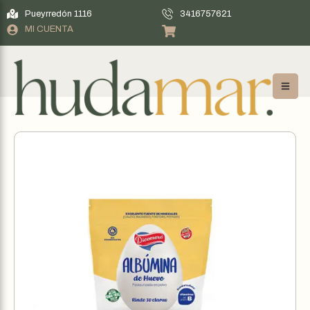
Pueyrredón 1116
3416757621
MI CUENTA