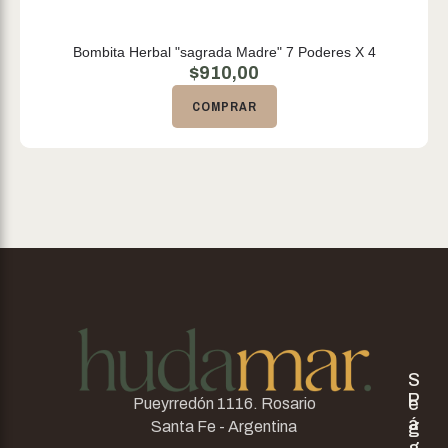
Bombita Herbal "sagrada Madre" 7 Poderes X 4
$
910,00
COMPRAR
S
P
e
Pueyrredón 1116. Rosario
á
g
Santa Fe - Argentina