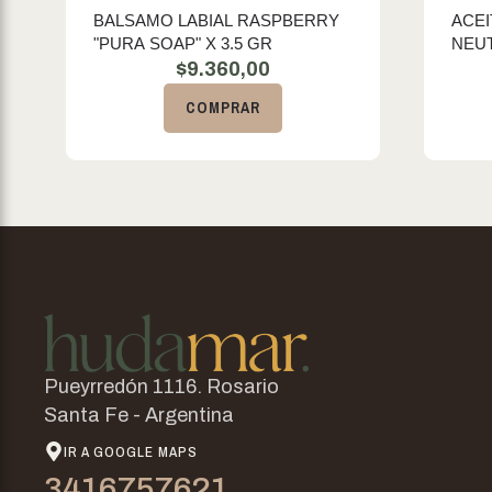
BALSAMO LABIAL RASPBERRY
ACEI
"PURA SOAP" X 3.5 GR
$
9.360,00
COMPRAR
Pueyrredón 1116. Rosario
Santa Fe - Argentina
IR A GOOGLE MAPS
3416757621