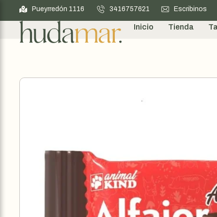
Pueyrredón 1116
3416757621
Escribinos
Inicio
Tienda
Ta