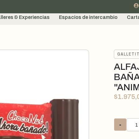
lleres & Experiencias
Espacios de intercambio
Cart
GALLETI
ALFA
BAÑA
"ANI
$
1.975,
-