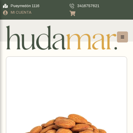
Pueyrredón 1116
3416757621
MI CUENTA