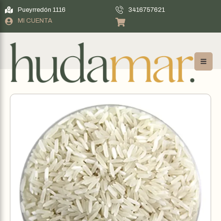
Pueyrredón 1116
3416757621
MI CUENTA