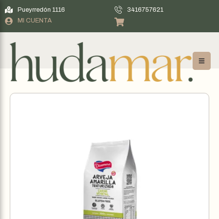
Pueyrredón 1116
3416757621
MI CUENTA