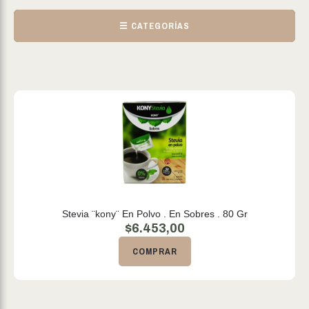
☰ CATEGORÍAS
Stevia ¨kony¨ En Polvo . En Sobres . 80 Gr
$
6.453,00
COMPRAR