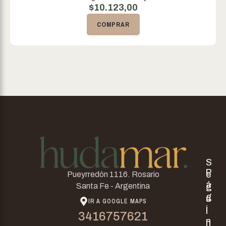
$
10.123,00
COMPRAR
S
P
e
Pueyrredón 1116. Rosario
á
g
Santa Fe - Argentina
g
u
IR A GOOGLE MAPS
i
i
3416757621
n
n