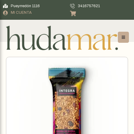
Pueyrredón 1116
3416757621
MI CUENTA