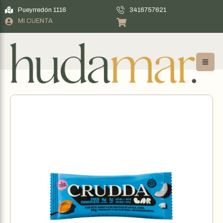
Pueyrredón 1116
3416757621
MI CUENTA