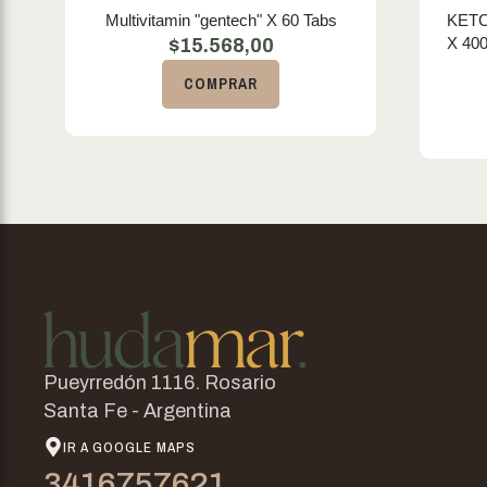
Multivitamin "gentech" X 60 Tabs
KET
X 40
$
15.568,00
COMPRAR
Pueyrredón 1116. Rosario
Santa Fe - Argentina
IR A GOOGLE MAPS
3416757621