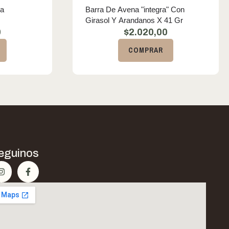
ra
Barra De Avena "integra" Con
Girasol Y Arandanos X 41 Gr
0
$
2.020,00
COMPRAR
eguinos