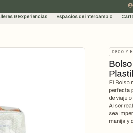
lleres & Experiencias
Espacios de intercambio
Cart
DECO Y 
Bolso
Plasti
El Bolso 
perfecta p
de viaje o
Al ser re
sea imper
manija y 