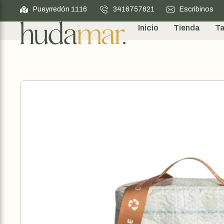
Pueyrredón 1116
3416757621
Escribinos
Inicio
Tienda
Ta