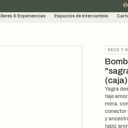
lleres & Experiencias
Espacios de intercambio
Cart
DECO Y 
Bombi
"sagr
(caja)
Yagra des
teje amor
mirra, co
conector 
y ancestr
tapiz aro