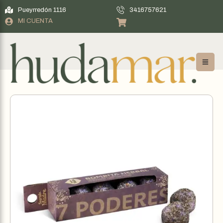
Pueyrredón 1116
3416757621
MI CUENTA