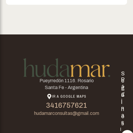
S
P
e
Pueyrredón 1116. Rosario
á
g
Santa Fe - Argentina
g
u
IR A GOOGLE MAPS
i
i
3416757621
n
n
hudamarconsultas@gmail.com
a
o
s
s
I