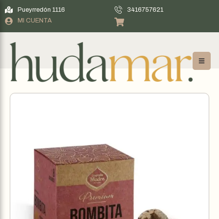
Pueyrredón 1116
3416757621
MI CUENTA