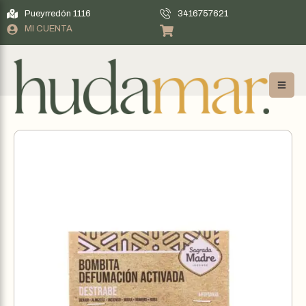
Pueyrredón 1116
3416757621
MI CUENTA