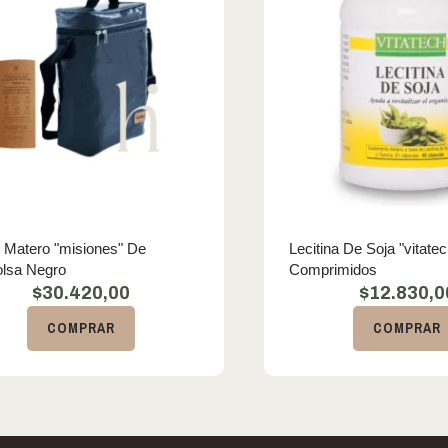
 Matero "misiones" De
Lecitina De Soja "vitate
olsa Negro
Comprimidos
$
30.420,00
$
12.830,0
COMPRAR
COMPRAR