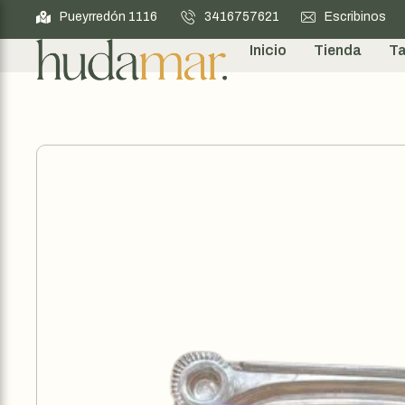
Pueyrredón 1116
3416757621
Escribinos
Inicio
Tienda
Ta