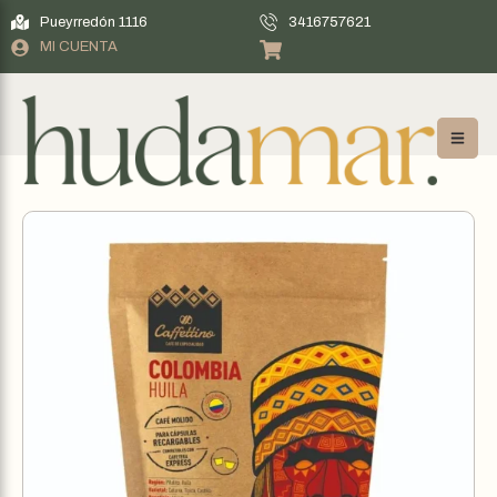
Pueyrredón 1116
3416757621
MI CUENTA