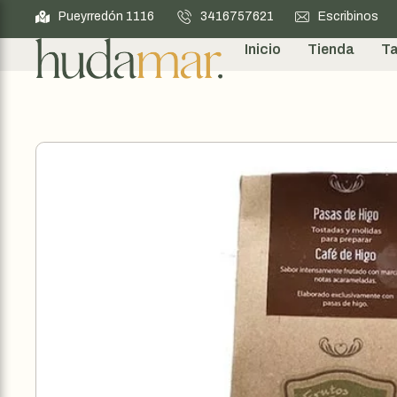
Pueyrredón 1116
3416757621
Escribinos
Inicio
Tienda
Ta