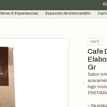
lleres & Experiencias
Espacios de intercambio
Cart
CAFÉ
Cafe 
Elabo
Gr
Sabor in
acaramel
higo tost
PREPARA
– Se prepa