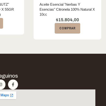
NUTZ"
Aceite Esencial "hierbas Y
 X 55GR
Esencias" Citronela 100% Natural X
10cc
0
$
15.804,00
COMPRAR
eguinos