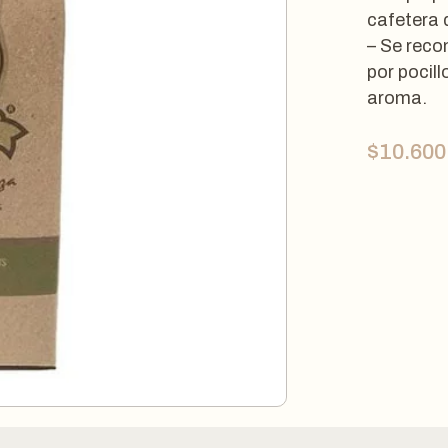
cafetera d
– Se reco
por pocill
aroma.
$
10.600