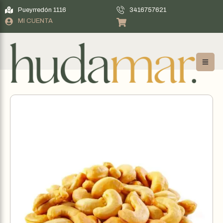
Pueyrredón 1116
3416757621
MI CUENTA