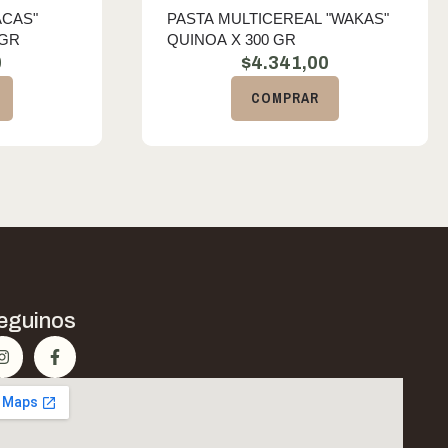
ACAS"
PASTA MULTICEREAL "WAKAS"
 GR
QUINOA X 300 GR
0
$
4.341,00
COMPRAR
eguinos