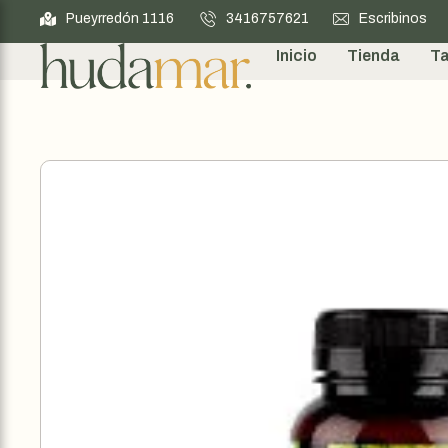
Pueyrredón 1116
3416757621
Escribinos
Inicio
Tienda
Ta