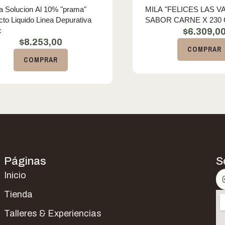
ta Solucion Al 10% "prama"
MILA "FELICES LAS V
cto Liquido Linea Depurativa
SABOR CARNE X 230
c
$
6.309,0
$
8.253,00
COMPRAR
COMPRAR
Páginas
S
Inicio
Tienda
Talleres & Experiencias