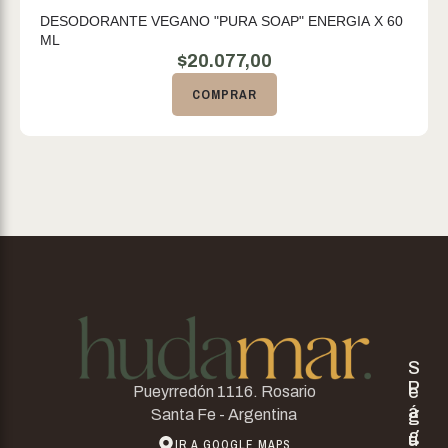
DESODORANTE VEGANO "PURA SOAP" ENERGIA X 60
ML
$
20.077,00
COMPRAR
S
P
e
Pueyrredón 1116. Rosario
á
g
Santa Fe - Argentina
g
u
IR A GOOGLE MAPS