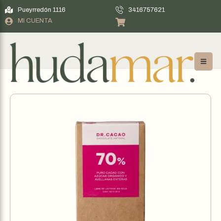
Pueyrredón 1116
3416757621
MI CUENTA