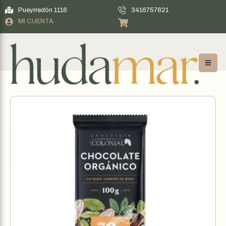
Pueyrredón 1116
3416757621
MI CUENTA