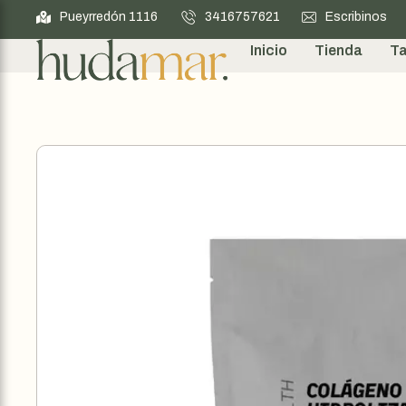
Pueyrredón 1116
3416757621
Escribinos
Inicio
Tienda
Ta