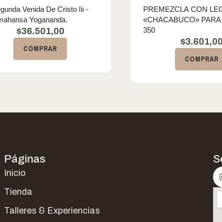
gunda Venida De Cristo Iii -
PREMEZCLA CON L
mahansa Yogananda.
«CHACABUCO» PARA 
350
$
36.501,00
$
3.601,0
COMPRAR
COMPRAR
Páginas
S
Inicio
Tienda
Talleres & Experiencias