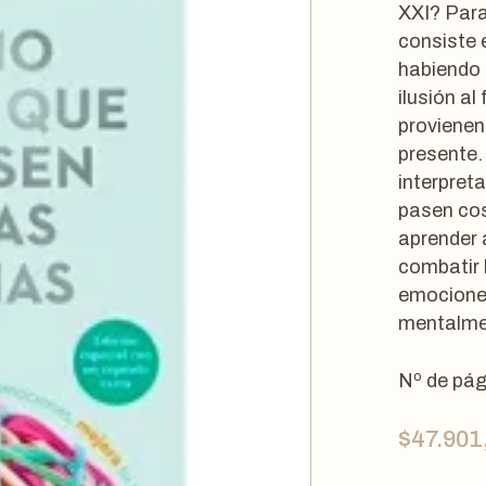
XXI? Para
consiste 
habiendo 
ilusión a
provienen
presente.
interpret
pasen cos
aprender 
combatir 
emociones
mentalme
Nº de pág
$
47.901