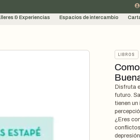
lleres & Experiencias
Espacios de intercambio
Cart
LIBROS
Como 
Buena
Disfruta e
futuro. S
tienen un
percepció
¿Eres con
conflicto
depresión