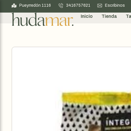
Pueyrredón 1116
3416757621
Escribinos
Inicio
Tienda
Ta