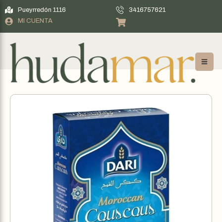
Pueyrredón 1116
3416757621
MI CUENTA