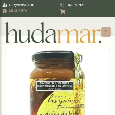
Pueyrredón 1116
3416757621
MI CUENTA