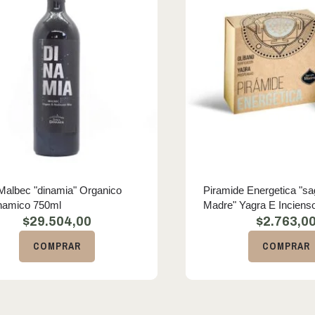
Malbec "dinamia" Organico
Piramide Energetica "s
namico 750ml
Madre" Yagra E Inciens
$
29.504,00
$
2.763,0
COMPRAR
COMPRAR