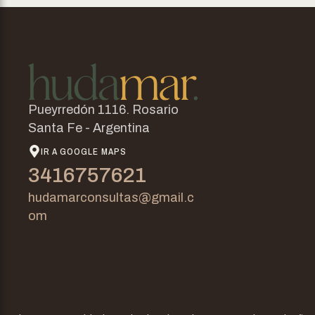
Pueyrredón 1116. Rosario
Santa Fe - Argentina
IR A GOOGLE MAPS
3416757621
hudamarconsultas@gmail.c
om