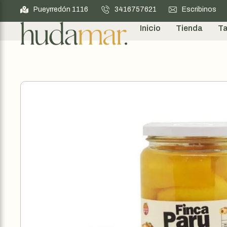
Pueyrredón 1116
3416757621
Escribinos
Inicio
Tienda
Ta