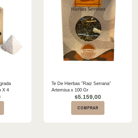
agrada
Te De Hierbas "Raiz Serrana"
o X 4
Artemisa x 100 Gr
0
$
5.159,00
COMPRAR