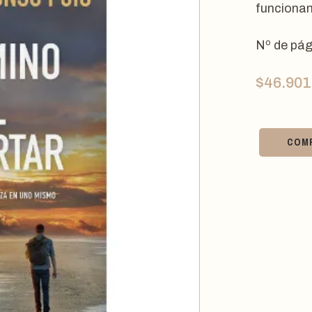
funcionam
Nº de pág
$
46.901
COM