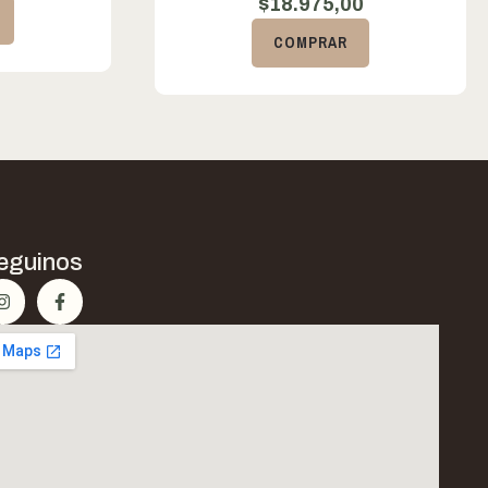
$
18.975,00
COMPRAR
eguinos