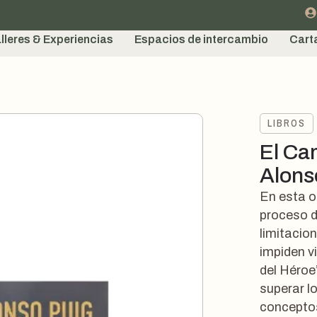
lleres & Experiencias
Espacios de intercambio
Cart
LIBROS
El Ca
Alons
En esta o
proceso d
limitacio
impiden v
del Héroe
superar l
conceptos