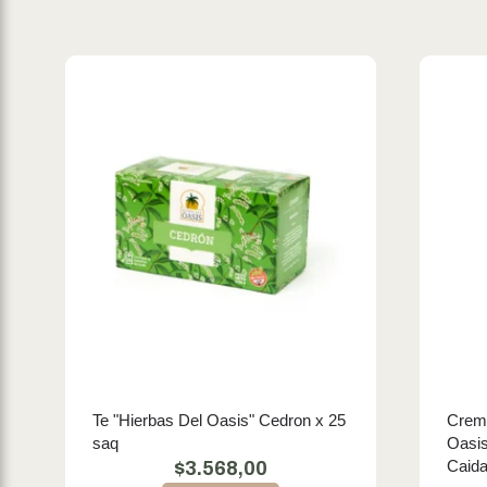
Te "Hierbas Del Oasis" Cedron x 25
Crema
saq
Oasis
Caida
$
3.568,00