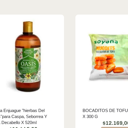
 Enjuague "hierbas Del
BOCADITOS DE TOFU
"para Caspa, Seborrea Y
X 300 G
 Decabello X 520ml
$
12.169,0