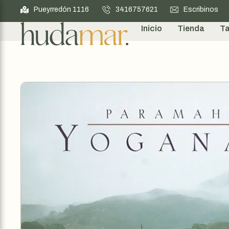
Pueyrredón 1116
3416757621
Escribinos
Inicio
Tienda
Ta