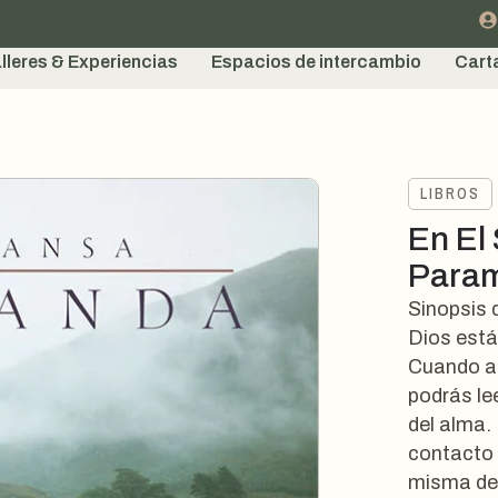
lleres & Experiencias
Espacios de intercambio
Cart
LIBROS
En El
Para
Sinopsis
Dios está
Cuando ab
podrás lee
del alma.
contacto 
misma de 