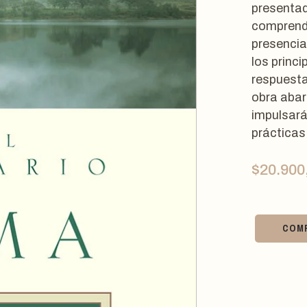
presentad
comprend
presencia
los princi
respuesta
obra abar
impulsará
prácticas
$
20.900
COM