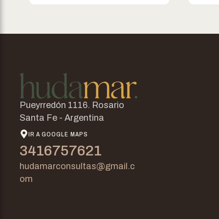
Pueyrredón 1116. Rosario
Santa Fe - Argentina
IR A GOOGLE MAPS
3416757621
hudamarconsultas@gmail.c
om