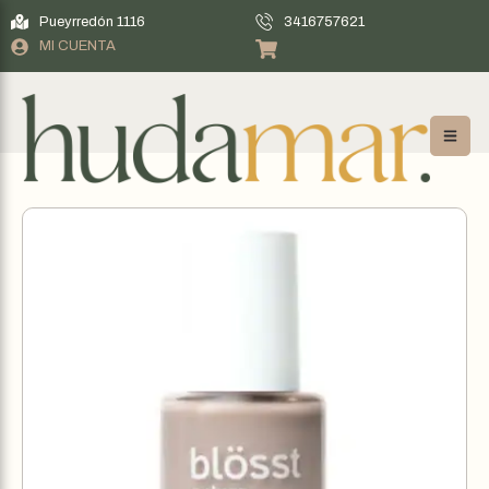
Pueyrredón 1116
3416757621
MI CUENTA