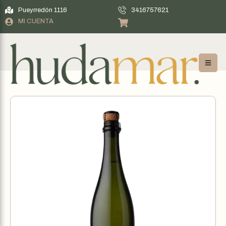
Pueyrredón 1116
3416757621
MI CUENTA