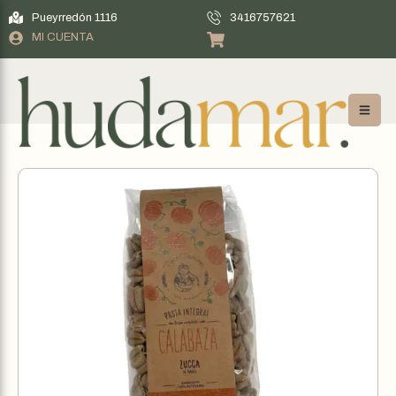
Pueyrredón 1116
3416757621
MI CUENTA