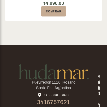
$
4.990,00
COMPRAR
S
P
e
Pueyrredón 1116. Rosario
á
g
Santa Fe - Argentina
g
u
IR A GOOGLE MAPS
i
i
3416757621
n
n