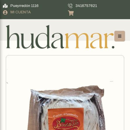
Pueyrredón 1116
3416757621
MI CUENTA