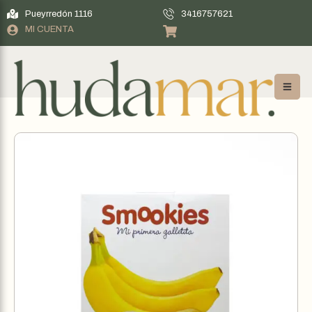
Pueyrredón 1116
3416757621
MI CUENTA