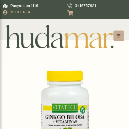
Pueyrredón 1116
3416757621
MI CUENTA