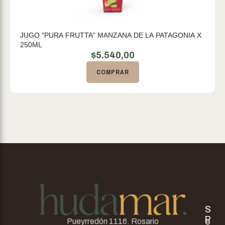
JUGO "PURA FRUTTA" MANZANA DE LA PATAGONIA X
250ML
$
5.540,00
COMPRAR
S
P
e
Pueyrredón 1116. Rosario