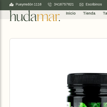
Pueyrredón 1116
3416757621
Escribinos
Inicio
Tienda
Ta