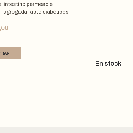
el intestino permeable
r agregada, apto diabéticos
,00
PRAR
En stock