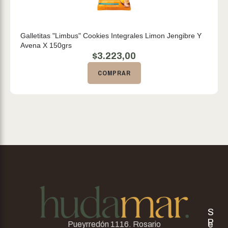
Galletitas "Limbus" Cookies Integrales Limon Jengibre Y
Avena X 150grs
$
3.223,00
COMPRAR
S
P
e
Pueyrredón 1116. Rosario