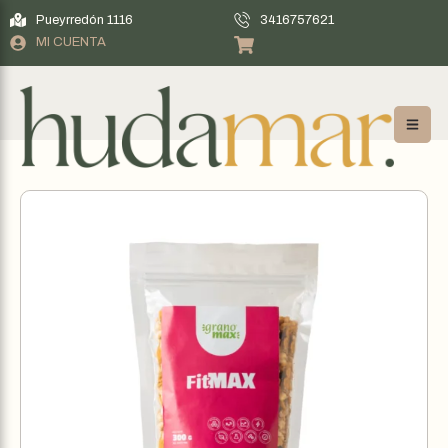
Pueyrredón 1116
3416757621
MI CUENTA