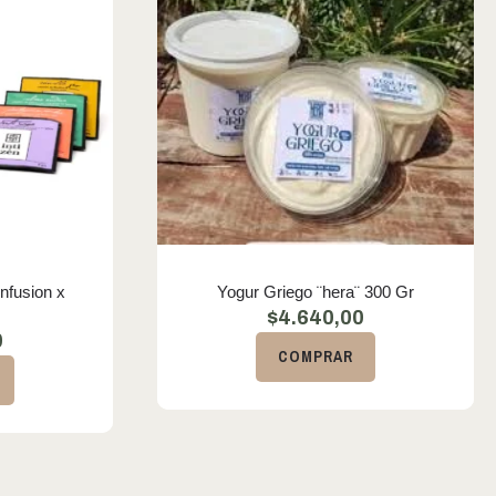
Infusion x
Yogur Griego ¨hera¨ 300 Gr
$
4.640,00
0
COMPRAR