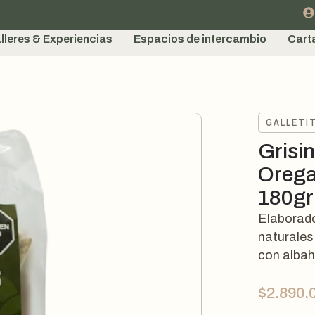
lleres & Experiencias
Espacios de intercambio
Cart
GALLETI
Grisi
Orega
180gr
Elaborado
naturales
con albah
$
2.890,