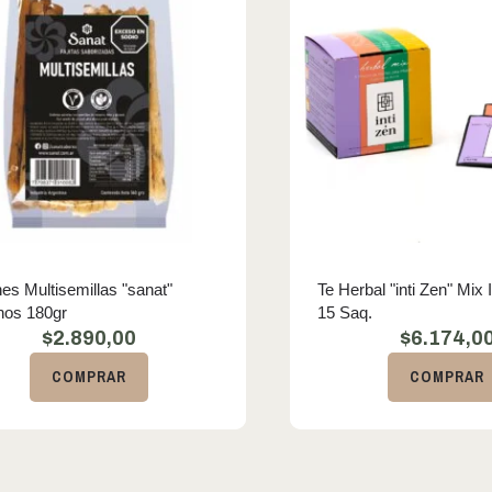
nes Multisemillas "sanat"
Te Herbal "inti Zen" Mix 
nos 180gr
15 Saq.
$
2.890,00
$
6.174,0
COMPRAR
COMPRAR