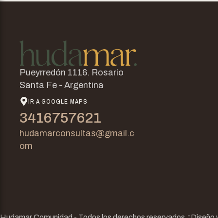
Pueyrredón 1116. Rosario
Santa Fe - Argentina
IR A GOOGLE MAPS
3416757621
hudamarconsultas@gmail.c
om
-
Hudamar Comunidad - Todos los derechos reservados.
Diseño 