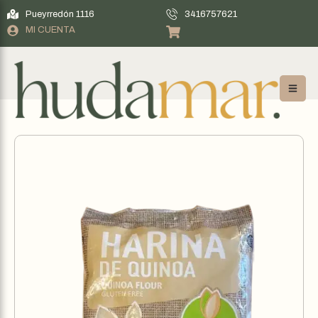
Pueyrredón 1116
3416757621
MI CUENTA