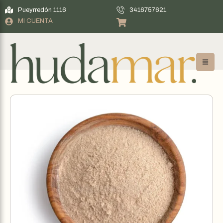
Pueyrredón 1116
3416757621
MI CUENTA