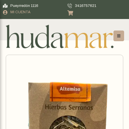
Pueyrredón 1116
3416757621
MI CUENTA