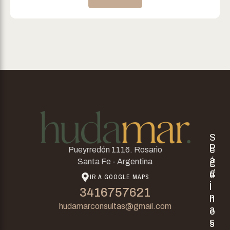
S
P
e
Pueyrredón 1116. Rosario
á
g
Santa Fe - Argentina
g
u
IR A GOOGLE MAPS
i
i
3416757621
n
n
hudamarconsultas@gmail.com
a
o
s
s