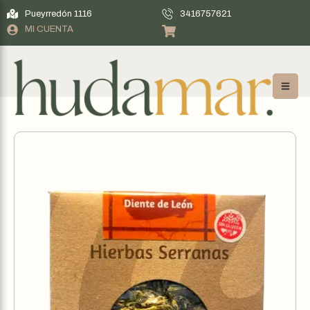
Pueyrredón 1116
3416757621
MI CUENTA